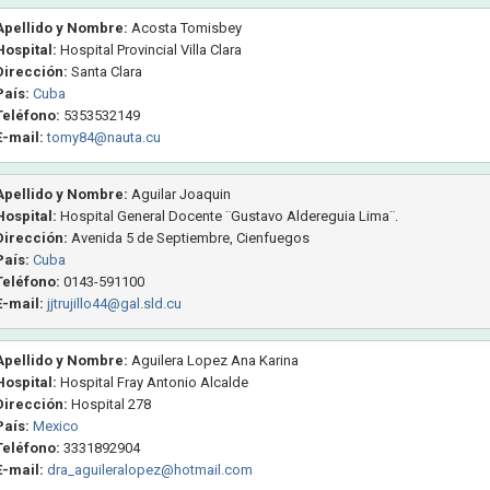
Apellido y Nombre:
Acosta Tomisbey
Hospital:
Hospital Provincial Villa Clara
Dirección:
Santa Clara
País:
Cuba
Teléfono:
5353532149
E-mail:
tomy84@nauta.cu
Apellido y Nombre:
Aguilar Joaquin
Hospital:
Hospital General Docente ¨Gustavo Aldereguia Lima¨.
Dirección:
Avenida 5 de Septiembre, Cienfuegos
País:
Cuba
Teléfono:
0143-591100
E-mail:
jjtrujillo44@gal.sld.cu
Apellido y Nombre:
Aguilera Lopez Ana Karina
Hospital:
Hospital Fray Antonio Alcalde
Dirección:
Hospital 278
País:
Mexico
Teléfono:
3331892904
E-mail:
dra_aguileralopez@hotmail.com