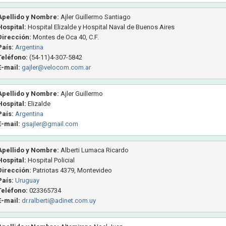
Apellido y Nombre:
Ajler Guillermo Santiago
Hospital:
Hospital Elizalde y Hospital Naval de Buenos Aires
Dirección:
Montes de Oca 40, C.F.
País:
Argentina
Teléfono:
(54-11)4-307-5842
E-mail:
gajler@velocom.com.ar
Apellido y Nombre:
Ajler Guillermo
Hospital:
Elizalde
País:
Argentina
E-mail:
gsajler@gmail.com
Apellido y Nombre:
Alberti Lumaca Ricardo
Hospital:
Hospital Policial
Dirección:
Patriotas 4379, Montevideo
País:
Uruguay
Teléfono:
023365734
E-mail:
dr.ralberti@adinet.com.uy