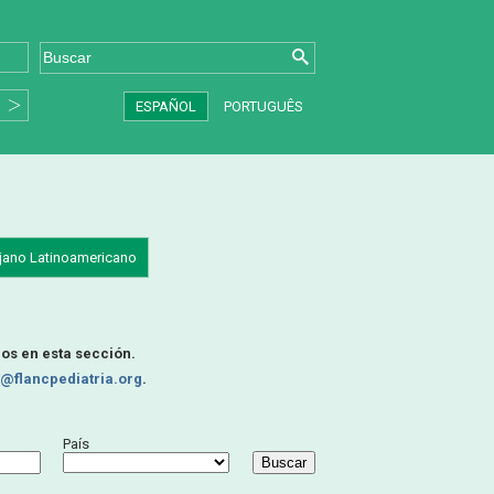
ESPAÑOL
PORTUGUÊS
ujano Latinoamericano
dos en esta sección.
@flancpediatria.org
.
País