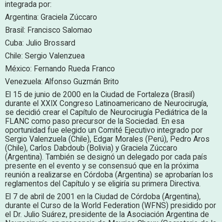
integrada por:
Argentina: Graciela Zúccaro
Brasil: Francisco Salomao
Cuba: Julio Brossard
Chile: Sergio Valenzuea
México: Fernando Rueda Franco
Venezuela: Alfonso Guzmán Brito
El 15 de junio de 2000 en la Ciudad de Fortaleza (Brasil)
durante el XXIX Congreso Latinoamericano de Neurocirugía,
se decidió crear el Capítulo de Neurocirugía Pediátrica de la
FLANC como paso precursor de la Sociedad. En esa
oportunidad fue elegido un Comité Ejecutivo integrado por
Sergio Valenzuela (Chile), Edgar Morales (Perú), Pedro Aros
(Chile), Carlos Dabdoub (Bolivia) y Graciela Zúccaro
(Argentina). También se designó un delegado por cada país
presente en el evento y se consensuó que en la próxima
reunión a realizarse en Córdoba (Argentina) se aprobarían los
reglamentos del Capítulo y se eligiría su primera Directiva.
El 7 de abril de 2001 en la Ciudad de Córdoba (Argentina),
durante el Curso de la World Federation (WFNS) presidido por
el Dr. Julio Suárez, presidente de la Asociación Argentina de