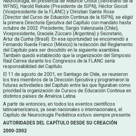
Neurocirugía, en presencia de Maurice Choux (Secretario de la
WFNS), Harold Rekate (Presidente de ISPN), Héctor Giocoli
(Vicepresidente de la FLANC) y Christian Sainte Rose
(Director del Curso de Eduación Continua de la ISPN), se eligió
la primera Directoría Ejecutiva del Capítulo con mandato hasta
octubre de 2002: Presidente, Sergio Valenzuela (Chile);
Vicepresidente, Graciela Zúccaro (Argentina) y Secretario,
Artur da Cunha (Brasil). En esa oportunidad se encomendó a
Fernando Rueda Franco (México) la redacción del Reglamento
del Capítulo para ser discutido en la siguiente asamblea.
También quedó establecido que la organización del Simposio
Raúl Carrea durante los Congresos de la FLANC sería
responsabilidad del Capítulo.
El 11 de agosto de 2001, en Santiago de Chile, se reunieron
los tres miembros de la Dirección Ejecutiva y programaron la
futuras actividades del Capítulo entre las que figuraban como
prioridad la organización de Cursos de Educación Continua en
distintos países de América Latina.
A partir de entonces, en todos los eventos científicos
latinoamericanos, ya sean nacionales o internacionales, el
Capítulo de Neurocirugía Pediátrica estuvo siempre presente.
AUTORIDADES DEL CAPÍTULO DESDE SU CREACIÓN
2000-2002