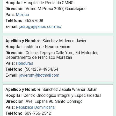
Hospital:
Hospital de Pediatría CMNO
Dirección:
Velino M Presa 2057, Guadalajara
País:
Mexico
Teléfono:
36387608
E-mail:
jauregy@yahoo.com.mx
Apellido y Nombre:
Sánchez Midence Javier
Hospital:
Instituto de Neurociencias
Dirección:
Colonia Tepeyac Calle Yoro, Ed Materdei,
Departamento de Francisco Morazán
País:
Honduras
Teléfono:
(504)239-4954/64
E-mail:
javiersm@hotmail.com
Apellido y Nombre:
Sánchez Zabala Whaner Johan
Hospital:
Centro Oncologico Integral y Especialidades
Dirección:
Ave. España 90. Santo Domingo
País:
República Dominicana
Teléfono:
809-756-2542