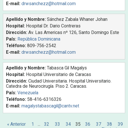
E-mail:
drwsanchezz@hotmail.com
Apellido y Nombre:
Sánchez Zabala Whaner Johan
Hospital:
Hospital Dr. Dario Contreras
Dirección:
Av. Las Americas nº 126, Santo Domingo Este
País:
República Dominicana
Teléfono:
809-756-2542
E-mail:
drwsanchezz@hotmail.com
Apellido y Nombre:
Tabasca Gil Magalys
Hospital:
Hospital Universitario de Caracas
Dirección:
Ciudad Universitaria. Hospital Universitario.
Catedra de Neurocirugía. Piso 2. Caracas.
País:
Venezuela
Teléfono:
58-416-6316326
E-mail:
magalystabascagil@cantv.net
« Anterior
1
...
32
33
34
35
36
37
38
39